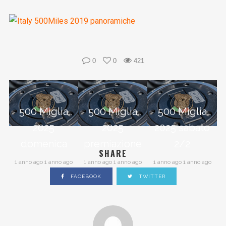
0
0
421
500 Miglia
500 Miglia
500 Miglia
2025
2025
2025 sabato
domenica
premiazione
2/2
SHARE
1 anno ago 1 anno ago
1 anno ago 1 anno ago
1 anno ago 1 anno ago
FACEBOOK
TWITTER