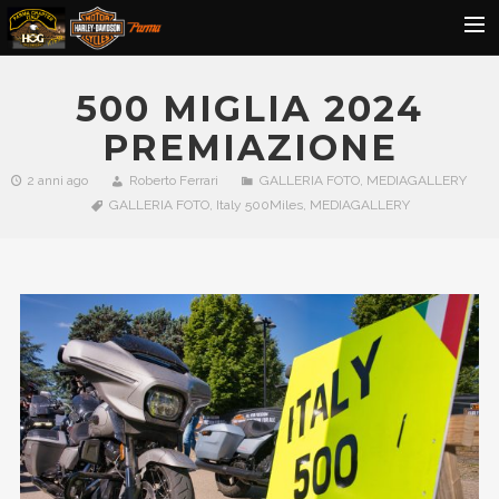
MEDIA GALLERY
500 MIGLIA 2024
ITALY 500 MILES
PREMIAZIONE
CONTATTI E ISCRIZIONE
2 anni ago
Roberto Ferrari
GALLERIA FOTO
,
MEDIAGALLERY
GALLERIA FOTO
,
Italy 500Miles
,
MEDIAGALLERY
AREA SOCI
Search