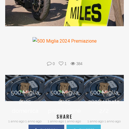
0
1
384
500 Miglia
500 Miglia
500 Miglia
2025
2025
2025 sabato
domenica
premiazione
2/2
SHARE
1 anno ago 1 anno ago
1 anno ago 1 anno ago
1 anno ago 1 anno ago