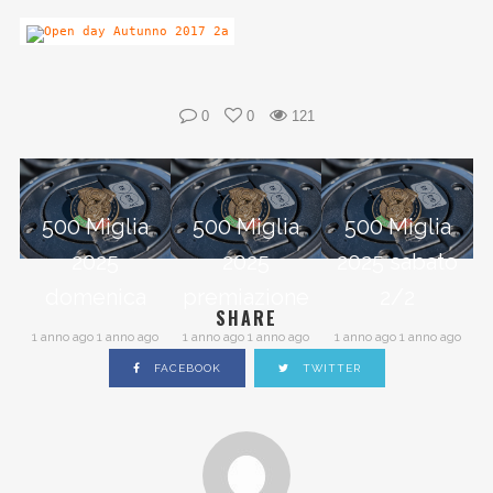
0
0
121
500 Miglia
500 Miglia
500 Miglia
2025
2025
2025 sabato
domenica
premiazione
2/2
SHARE
1 anno ago 1 anno ago
1 anno ago 1 anno ago
1 anno ago 1 anno ago
FACEBOOK
TWITTER