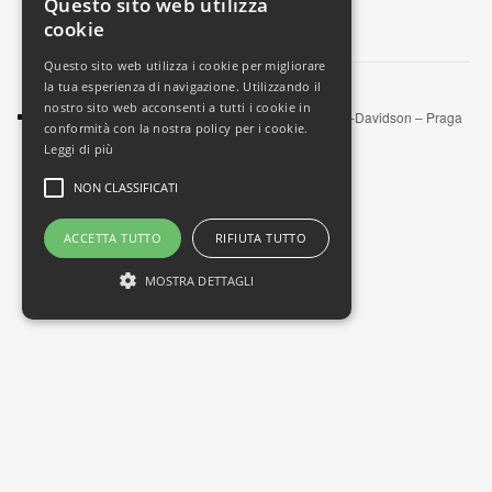
Questo sito web utilizza
LUOGO
cookie
Riccione
Questo sito web utilizza i cookie per migliorare
la tua esperienza di navigazione. Utilizzando il
nostro sito web acconsenti a tutti i cookie in
115° Anniversario Harley-Davidson – Praga
Run dei Castelli 2018
conformità con la nostra policy per i cookie.
Leggi di più
NON CLASSIFICATI
ACCETTA TUTTO
RIFIUTA TUTTO
MOSTRA DETTAGLI
Non classificati
I cookie non classificati sono cookie che non
appartengono a nessun'altra categoria o che
sono in fase di categorizzazione.
NOME
DOMINIO
SCADENZA
DESCRIZIONE